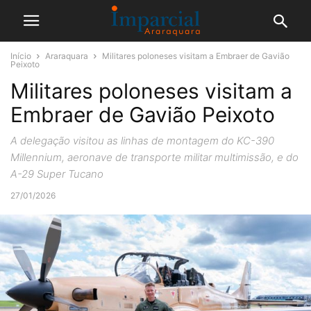
Início
Araraquara
Militares poloneses visitam a Embraer de Gavião
Peixoto
Militares poloneses visitam a
Embraer de Gavião Peixoto
A delegação visitou as linhas de montagem do KC-390
Millennium, aeronave de transporte militar multimissão, e do
A-29 Super Tucano
27/01/2026