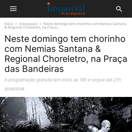
Início
Araraquara
Neste domingo tem chorinho com Nemias Santana
& Regional Choreletro, na Praça...
Neste domingo tem chorinho
com Nemias Santana &
Regional Choreletro, na Praça
das Bandeiras
A programação gratuita tem início às 18h e segue até 21h
20/06/2026