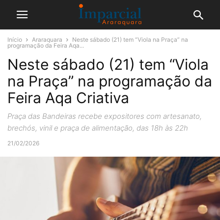
Início
Araraquara
Neste sábado (21) tem “Viola na Praça” na
programação da Feira Aqa...
Neste sábado (21) tem “Viola
na Praça” na programação da
Feira Aqa Criativa
Praça das Bandeiras recebe expositores com artesanato,
brechós, vinil e praça de alimentação, das 18h às 22h
21/02/2026