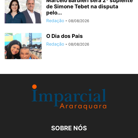
Marcelo Barbieri será 2º suplente
de Simone Tebet na disputa
pelo...
Redação
-
08/08/2026
O Dia dos Pais
Redação
-
08/08/2026
SOBRE NÓS