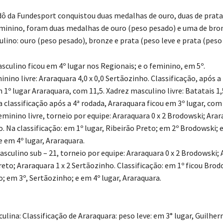
udô da Fundesport conquistou duas medalhas de ouro, duas de prata
minino, foram duas medalhas de ouro (peso pesado) e uma de bro
lino: ouro (peso pesado), bronze e prata (peso leve e prata (peso l
sculino ficou em 4º lugar nos Regionais; e o feminino, em 5º.
nino livre: Araraquara 4,0 x 0,0 Sertãozinho. Classificação, após a
1º lugar Araraquara, com 11,5. Xadrez masculino livre: Batatais 1,5
 classificação após a 4ª rodada, Araraquara ficou em 3º lugar, com 
inino livre, torneio por equipe: Araraquara 0 x 2 Brodowski; Arara
. Na classificação: em 1º lugar, Ribeirão Preto; em 2º Brodowski; 
 em 4º lugar, Araraquara.
culino sub – 21, torneio por equipe: Araraquara 0 x 2 Brodowski; 
reto; Araraquara 1 x 2 Sertãozinho. Classificação: em 1º ficou Brod
; em 3º, Sertãozinho; e em 4º lugar, Araraquara.
ulina: Classificação de Araraquara: peso leve: em 3° lugar, Guilhe