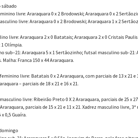
o sábado
inino livre: Araraquara 0 x 2 Brodowski; Araraquara 0 x 2 Sertãozi
culino livre: Araraquara 0 x 2 Brodowski; Araraquara 1 x 2 Sertão
ino livre: Araraquara 2 x 0 Batatais; Araraquara 2 x 0 Cristais Paulis
 1 Olímpia.
no sub–21: Araraquara 5 x 1 Sertãozinho; futsal masculino sub-21: 
s. Malha: Franca 150 x 44 Araraquara.
 feminino livre: Batatais 0 x 2 Araraquara, com parciais de 13 x 21 e 1
araquara – parciais de 18 x 21 e 16 x 21.
 masculino livre: Ribeirão Preto 0 X 2 Araraquara, parciais de 25 x 27 
 Araraquara, parciais de 15 x 21 e 11 x 21. Xadrez masculino livre, 3ª
 x 0,5 Guaíra.
 domingo
no sub-21: Araraquara 5 x 0 São Joaquim da Barra, pela fase oitavas