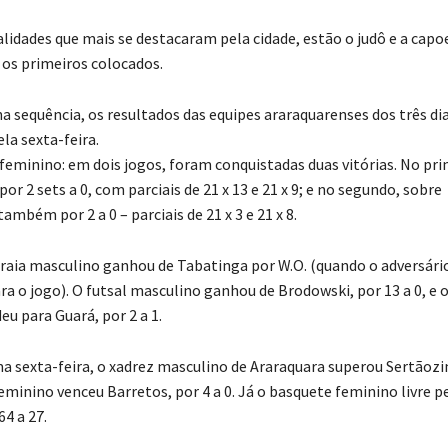
lidades que mais se destacaram pela cidade, estão o judô e a capoe
 os primeiros colocados.
 sequência, os resultados das equipes araraquarenses dos três dia
a sexta-feira.
 feminino: em dois jogos, foram conquistadas duas vitórias. No pri
por 2 sets a 0, com parciais de 21 x 13 e 21 x 9; e no segundo, sobre
ambém por 2 a 0 – parciais de 21 x 3 e 21 x 8.
 praia masculino ganhou de Tabatinga por W.O. (quando o adversári
a o jogo). O futsal masculino ganhou de Brodowski, por 13 a 0, e o
u para Guará, por 2 a 1.
ma sexta-feira, o xadrez masculino de Araraquara superou Sertãozi
feminino venceu Barretos, por 4 a 0. Já o basquete feminino livre p
64 a 27.