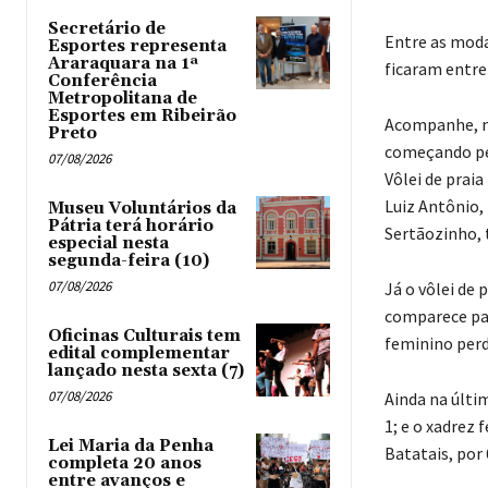
Secretário de
Entre as moda
Esportes representa
Araraquara na 1ª
ficaram entre
Conferência
Metropolitana de
Esportes em Ribeirão
Acompanhe, na
Preto
começando pel
07/08/2026
Vôlei de praia
Luiz Antônio, 
Museu Voluntários da
Pátria terá horário
Sertãozinho, t
especial nesta
segunda-feira (10)
07/08/2026
Já o vôlei de
comparece par
Oficinas Culturais tem
feminino perde
edital complementar
lançado nesta sexta (7)
07/08/2026
Ainda na últi
1; e o xadrez 
Lei Maria da Penha
Batatais, por 
completa 20 anos
entre avanços e