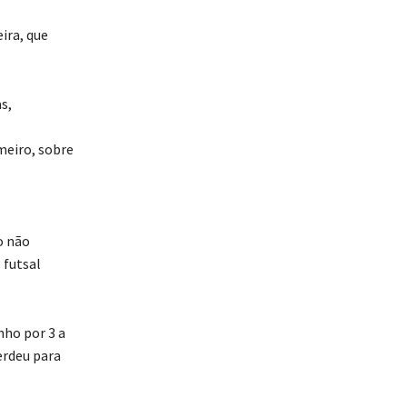
ira, que
s,
meiro, sobre
o não
 futsal
nho por 3 a
erdeu para