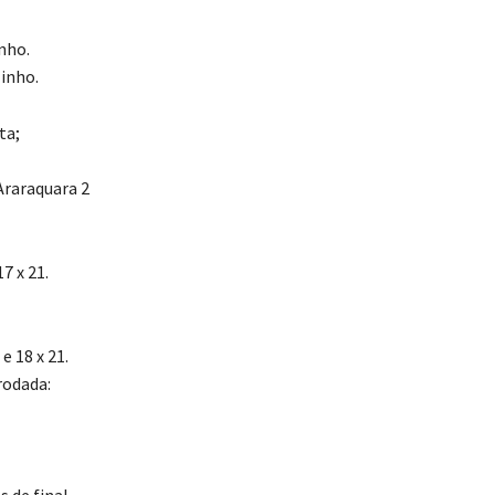
nho.
zinho.
ta;
Araraquara 2
7 x 21.
e 18 x 21.
 rodada:
 de final –