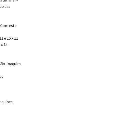
ndo das
2. Com este
11 e 15 x 11
 x 15 –
 São Joaquim
 0
equipes,