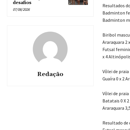
desafios
Resultados d
07/08/2026
Badminton fem
Badminton mas
Biribol mascul
Araraquara 2 x
Futsal femini
x 4 Altinópoli
Vôlei de praia
Redação
Guaíra 0 x 2 Ar
Vôlei de praia
Batatais 0 X 2
Araraquara 3,5
Resultado de
Futsal masculi