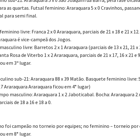
ara as quartas. Futsal feminino: Araraquara 5 x 0 Cravinhos, passa
al para semi final.
 feminino livre: Franca 2 x 0 Araraquara, parciais de 21 x 18 e 21 x 1
araquara é vice-campeã dos Jogos.
masculino livre: Barretos 2 x 1 Araraquara (parciais de 13 x 21, 21 x 
nta Rosa de Viterbo 1 x 2 Araraquara, parciais de 21 x 17, 16 x 21 e 9
ou em 3º lugar.
ulino sub-21: Araraquara 88 x 39 Matão. Basquete feminino livre:
17 Araraquara Araraquara ficou em 4° lugar)
mpo masculino: Araraquara 1 x 2 Jaboticabal. Bocha: Araraquara 2 x
rciais de 18 a 16 e 18 a 0.
no foi campeão no torneio por equipes; no feminino – torneio por 
ou em 8° lugar.