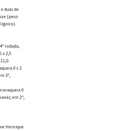
 e duas de
nze (peso
igeiro).
 4ª rodada,
 x 2,5
11,0.
quara 0 x 2
em 3º,
Araraquara 0
owski; em 2º,
rme Henrique