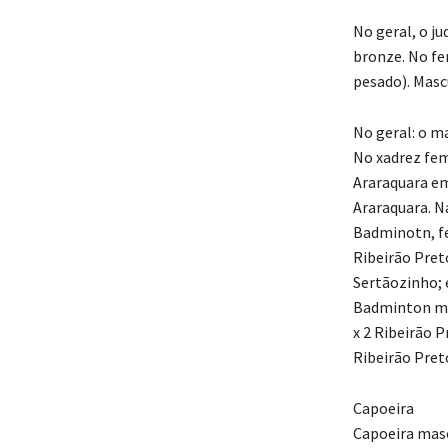
No geral, o j
bronze. No fe
pesado). Mascu
No geral: o ma
No xadrez femi
Araraquara em 
Araraquara. Na
Badminotn, fem
Ribeirão Preto
Sertãozinho; e
Badminton mas
x 2 Ribeirão P
Ribeirão Preto
Capoeira
Capoeira masc