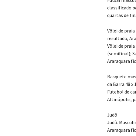
classificado p
quartas de fin
Vôlei de praia
resultado, Ar
Vôlei de praia 
(semifinal); Sa
Araraquara fic
Basquete masc
da Barra 48 x 
Futebol de ca
Altinópolis, pa
Judô
Judô: Masculi
Araraquara fic