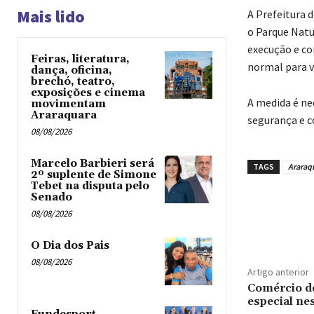
Mais lido
A Prefeitura 
o Parque Natur
execução e c
Feiras, literatura,
normal para vi
dança, oficina,
brechó, teatro,
exposições e cinema
A medida é ne
movimentam
Araraquara
segurança e c
08/08/2026
Marcelo Barbieri será
TAGS
Araraq
2º suplente de Simone
Tebet na disputa pelo
Senado
08/08/2026
O Dia dos Pais
08/08/2026
Artigo anterior
Comércio d
especial nes