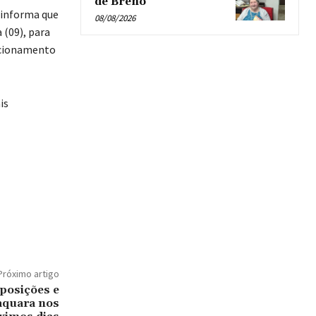
de Breno’
 informa que
08/08/2026
 (09), para
ncionamento
is
Próximo artigo
exposições e
quara nos