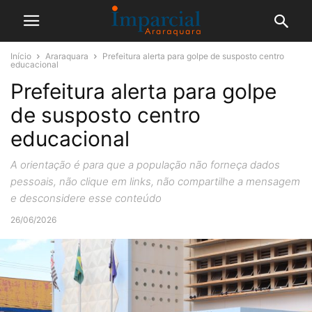
Início
Araraquara
Prefeitura alerta para golpe de susposto centro
educacional
Prefeitura alerta para golpe
de susposto centro
educacional
A orientação é para que a população não forneça dados
pessoais, não clique em links, não compartilhe a mensagem
e desconsidere esse conteúdo
26/06/2026