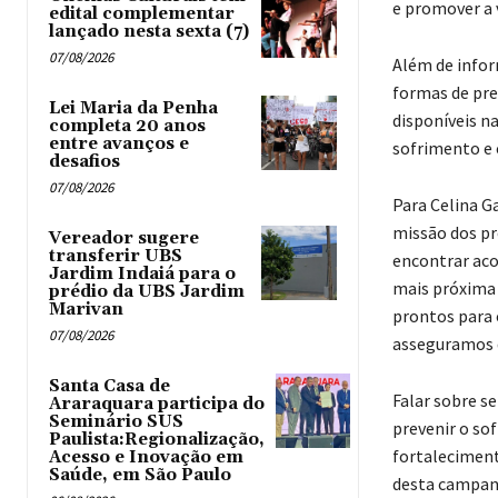
e promover a 
edital complementar
lançado nesta sexta (7)
07/08/2026
Além de infor
formas de pre
Lei Maria da Penha
disponíveis n
completa 20 anos
entre avanços e
sofrimento e 
desafios
07/08/2026
Para Celina Ga
missão dos pr
Vereador sugere
transferir UBS
encontrar aco
Jardim Indaiá para o
mais próxima 
prédio da UBS Jardim
Marivan
prontos para 
07/08/2026
asseguramos q
Santa Casa de
Falar sobre s
Araraquara participa do
Seminário SUS
prevenir o sof
Paulista:Regionalização,
fortaleciment
Acesso e Inovação em
Saúde, em São Paulo
desta campanh