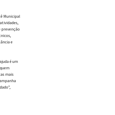
ê Municipal
atividades,
e prevenção
cnicos,
lância e
 ajuda é um
r quem
tas mais
 campanha
dado”,