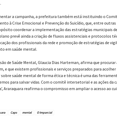
.
ntar a campanha, a prefeitura também está instituindo o Comit
nto à Crise Emocional e Prevenção do Suicídio, que, entre outras 
pósito coordenar a implementação das estratégias municipais d
 plano prevê ainda a criação de fluxos assistenciais e protocolos té
icação dos profissionais da rede e promoção de estratégias de vigi
o em saúde mental.
visão de Saúde Mental, Glaucia Dias Harteman, afirma que procurar
m, e que existem profissionais e serviços preparados para acolhe
ar sobre saúde mental de forma ética e técnica é uma das ferramen
temos para salvar vidas. Com o comitê intersetorial e as ações da
da’, Araraquara reafirma o compromisso em ampliar o acesso ao cui
uara
Caps
mental
O Imparcial