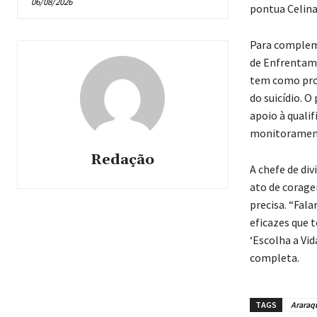
06/08/2026
pontua Celina
Para compleme
de Enfrentame
tem como pro
do suicídio. O
apoio à qualif
monitorament
Redação
A chefe de di
ato de corage
precisa. “Fal
eficazes que 
‘Escolha a Vi
completa.
TAGS
Araraq