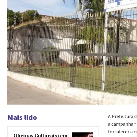
Mais lido
A Prefeitura 
a campanha “E
fortalecer a c
Oficinas Culturais tem