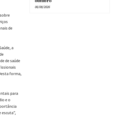
outubro
06/08/2026
 sobre
viços
nais de
Saúde, a
de
de de saúde
issionais
Desta forma,
ntais para
io e o
mportância
 escuta”,