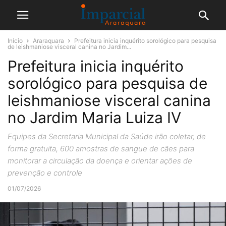
Início
Araraquara
Prefeitura inicia inquérito sorológico para pesquisa
de leishmaniose visceral canina no Jardim...
Prefeitura inicia inquérito
sorológico para pesquisa de
leishmaniose visceral canina
no Jardim Maria Luiza IV
Equipes da Secretaria Municipal da Saúde irão coletar, de
forma gratuita, 600 amostras de sangue de cães para
monitorar a circulação da doença e orientar ações de
prevenção e controle
01/07/2026