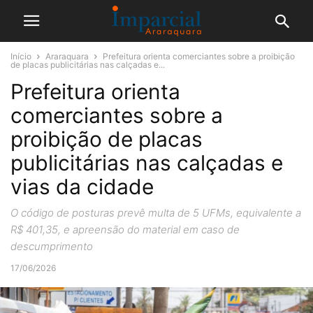
Início
Araraquara
Prefeitura orienta comerciantes sobre a proibição
de placas publicitárias nas calçadas e...
Prefeitura orienta
comerciantes sobre a
proibição de placas
publicitárias nas calçadas e
vias da cidade
O código de posturas prevê multa de 5 UFMs, equivalente a
R$ 401,35, e apreensão do material em caso de
descumprimento
17/06/2026