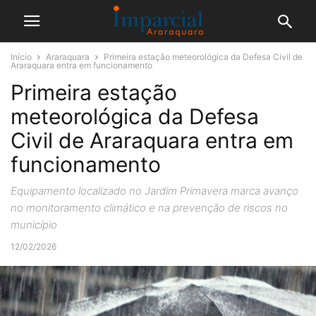
Início
Araraquara
Primeira estação meteorológica da Defesa Civil de
Araraquara entra em funcionamento
Primeira estação
meteorológica da Defesa
Civil de Araraquara entra em
funcionamento
Equipamento localizado no Jardim Primavera marca avanço
no monitoramento climático e na prevenção de riscos no
município
12/02/2026