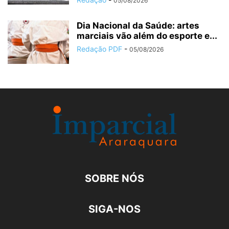
05/08/2026
Dia Nacional da Saúde: artes
marciais vão além do esporte e...
Redação PDF
-
05/08/2026
SOBRE NÓS
SIGA-NOS