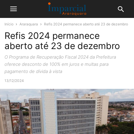
Início
Araraquara
Refis 2024 permanece aberto até 23 de dezembro
Refis 2024 permanece
aberto até 23 de dezembro
O Programa de Recuperação Fiscal 2024 da Prefeitura
oferece desconto de 100% em juros e multas para
pagamento de dívida à vista
13/12/2024