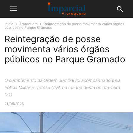
Início
Araraquara
Reintegração de posse movimenta vários órgãos
públicos no Parque Gramado
Reintegração de posse
movimenta vários órgãos
públicos no Parque Gramado
O cumprimento da Ordem Judicial foi acompanhado pela
Polícia Militar e Defesa Civil, na manhã desta quinta-feira
(21)
21/05/2026