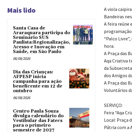
Mais lido
A viola caipir
Bandeiras nest
A feira reúne 
Santa Casa de
programação d
Araraquara participa do
Seminário SUS
“Palco Livre”
Paulista:Regionalização,
hora.
Acesso e Inovação em
Saúde, em São Paulo
A Praça das Ba
06/08/2026
Aqa Criativa 
da Subsecreta
Dia das Crianças:
dos Amigos da
AFPESP inicia
campanha para ação
A Praça das B
beneficente em 12 de
Voluntários da
outubro
06/08/2026
SERVIÇO:
Centro Paula Souza
Feira “Aqa Cri
divulga calendário do
Local: Praça 
Vestibular das Fatecs
para o primeiro
Pátria com a 
semestre de 2027