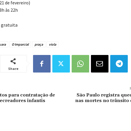
21 de fevereiro)
8h às 22h
gratuita
uara
O Imparcial
praça
viola
Share
rtos para contratação de
São Paulo registra que
ecreadores infantis
nas mortes no trânsito