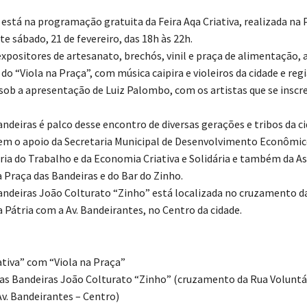
a está na programação gratuita da Feira Aqa Criativa, realizada na 
e sábado, 21 de fevereiro, das 18h às 22h.
expositores de artesanato, brechós, vinil e praça de alimentação,
o “Viola na Praça”, com música caipira e violeiros da cidade e reg
, sob a apresentação de Luiz Palombo, com os artistas que se insc
ndeiras é palco desse encontro de diversas gerações e tribos da ci
tem o apoio da Secretaria Municipal de Desenvolvimento Econômic
ria do Trabalho e da Economia Criativa e Solidária e também da A
 Praça das Bandeiras e do Bar do Zinho.
andeiras João Colturato “Zinho” está localizada no cruzamento d
 Pátria com a Av. Bandeirantes, no Centro da cidade.
ativa” com “Viola na Praça”
das Bandeiras João Colturato “Zinho” (cruzamento da Rua Voluntá
Av. Bandeirantes – Centro)