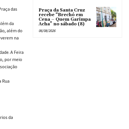
Praça das
Praça da Santa Cruz
recebe “Brechó em
Cena – Quem Garimpa
 além da
Acha” no sábado (8)
ião, além do
06/08/2026
reverem na
dade. A Feira
o, por meio
ssociação
a Rua
rios da