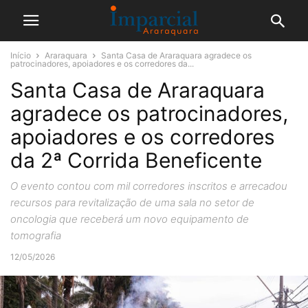
Início
Araraquara
Santa Casa de Araraquara agradece os
patrocinadores, apoiadores e os corredores da...
Santa Casa de Araraquara
agradece os patrocinadores,
apoiadores e os corredores
da 2ª Corrida Beneficente
O evento contou com mil corredores inscritos e arrecadou
recursos para revitalização de uma sala no setor de
oncologia que receberá um novo equipamento de
tomografia
12/05/2026