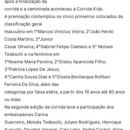
após a finalização da
corrida e a caminhada aconteceu a Corrida Kids.
A premiação contemplou os cinco primeiros colocados da
classificação geral
masculino em 1°Marcos Vinicius Vieira; 2°João Heriki
Costa Martins; 3°Junior
Cesar Oliveira; 4°Gabriel Felipe Caetano e 5° Moises
Tedeschi e na feminina em
1°Noeme Maria Pereira; 2°Gisley Aparecida Filho;
3°Patrícia Lopes De Jesus;
4°Camila Souza Dias e 5°Gisela Bevilacqua Rolfsen
Ferreira Da Silva, além das
categorias por faixa etária, a partir dos 16 anos até 80 anos
ou mais.
Na segunda edição da corrida teve a participação dos
embaixadores Carina
Guerreiro, Moisés Tedeschi, Julyen Rodrigues, Henrique
Augusto, Douglas Vargem, Caio Lima, André Cortez, Aline