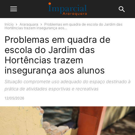
Início
Araraquara
Problemas em quadra de escola do Jardim das
Hortências trazem insegurança aos...
Problemas em quadra de
escola do Jardim das
Hortências trazem
insegurança aos alunos
Situação compromete uso adequado do espaço destinado à
prática de atividades esportivas e recreativas
12/05/2026