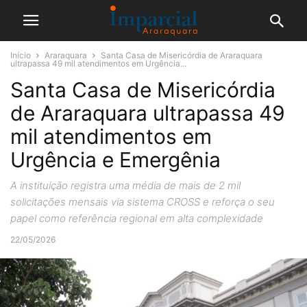
Início
Araraquara
Santa Casa de Misericórdia de Araraquara
ultrapassa 49 mil atendimentos em Urgência...
Santa Casa de Misericórdia
de Araraquara ultrapassa 49
mil atendimentos em
Urgência e Emergênia
A instituição registra uma média de mais de 2 mil
solicitações mensais via sistema CROSS e reforça o seu
papel como referência regional em alta complexidade
22/05/2026