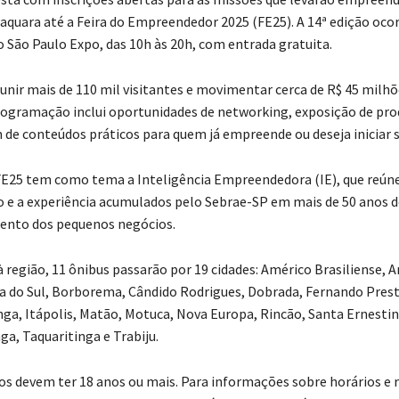
aquara até a Feira do Empreendedor 2025 (FE25). A 14ª edição ocor
o São Paulo Expo, das 10h às 20h, com entrada gratuita.
reunir mais de 110 mil visitantes e movimentar cerca de R$ 45 milh
rogramação inclui oportunidades de networking, exposição de pro
m de conteúdos práticos para quem já empreende ou deseja iniciar s
FE25 tem como tema a Inteligência Empreendedora (IE), que reún
e a experiência acumulados pelo Sebrae-SP em mais de 50 anos 
ento dos pequenos negócios.
 região, 11 ônibus passarão por 19 cidades: Américo Brasiliense, A
 do Sul, Borborema, Cândido Rodrigues, Dobrada, Fernando Prest
inga, Itápolis, Matão, Motuca, Nova Europa, Rincão, Santa Ernestin
ga, Taquaritinga e Trabiju.
os devem ter 18 anos ou mais. Para informações sobre horários e r