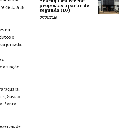
Araraquara recebe
propostas a partir de
re de 15 a 18
segunda (10)
07/08/2026
ões em
dutos e
ua jornada.
e o
de atuação
raraquara,
es, Gavião
a, Santa
eservas de