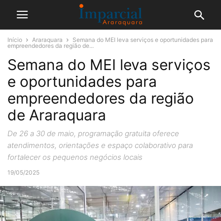
Início
Araraquara
Semana do MEI leva serviços e oportunidades para
empreendedores da região de...
Semana do MEI leva serviços
e oportunidades para
empreendedores da região
de Araraquara
De 26 a 30 de maio, programação gratuita oferece
atendimentos, orientações e espaço colaborativo para
fortalecer os pequenos negócios locais
19/05/2025