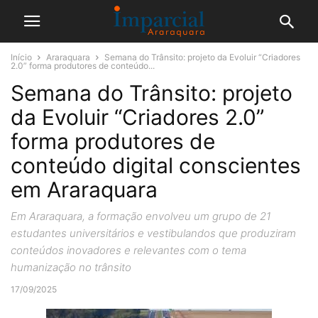
Início
Araraquara
Semana do Trânsito: projeto da Evoluir “Criadores
2.0” forma produtores de conteúdo...
Semana do Trânsito: projeto
da Evoluir “Criadores 2.0”
forma produtores de
conteúdo digital conscientes
em Araraquara
Em Araraquara, a formação envolveu um grupo de 21
estudantes universitários e vestibulandos que produziram
conteúdos inovadores e relevantes com o tema
humanização no trânsito
17/09/2025