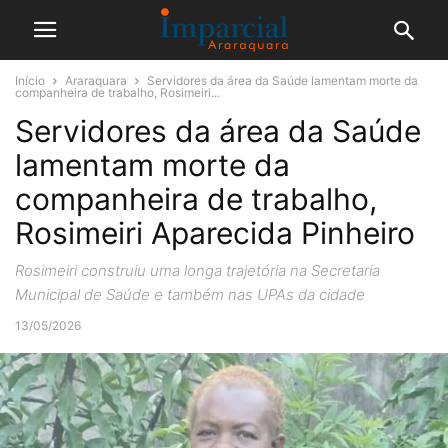
Início
Araraquara
Servidores da área da Saúde lamentam morte da
companheira de trabalho, Rosimeiri...
Servidores da área da Saúde
lamentam morte da
companheira de trabalho,
Rosimeiri Aparecida Pinheiro
Rosimeiri construiu uma longa trajetória na Secretaria
Municipal de Saúde e também nas UPAs da cidade
13/05/2026