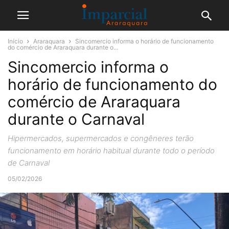
Início
Araraquara
Sincomercio informa o horário de funcionamento
do comércio de Araraquara durante o...
Sincomercio informa o
horário de funcionamento do
comércio de Araraquara
durante o Carnaval
Hipermercados, supermercados e congêneres terão
funcionamento em horário habitual durante todo o período
de Carnaval
05/02/2026