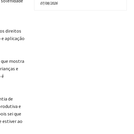
m solenidade
07/08/2026
os direitos
 e aplicação
o que mostra
rianças e
 é
ntia de
produtiva e
ois sei que
 estiver ao