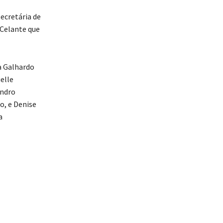
ecretária de
 Celante que
a Galhardo
elle
andro
o, e Denise
a