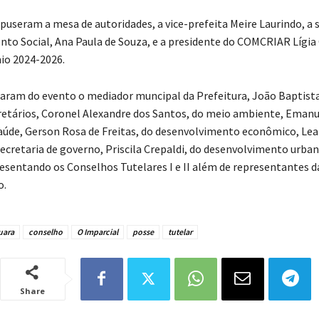
eram a mesa de autoridades, a vice-prefeita Meire Laurindo, a s
to Social, Ana Paula de Souza, e a presidente do COMCRIAR Lígia
nio 2024-2026.
param do evento o mediador muncipal da Prefeitura, João Baptist
cretários, Coronel Alexandre dos Santos, do meio ambiente, Emanu
saúde, Gerson Rosa de Freitas, do desenvolvimento econômico, Le
secretaria de governo, Priscila Crepaldi, do desenvolvimento urban
resentando os Conselhos Tutelares I e II além de representantes d
o.
uara
conselho
O Imparcial
posse
tutelar
Share