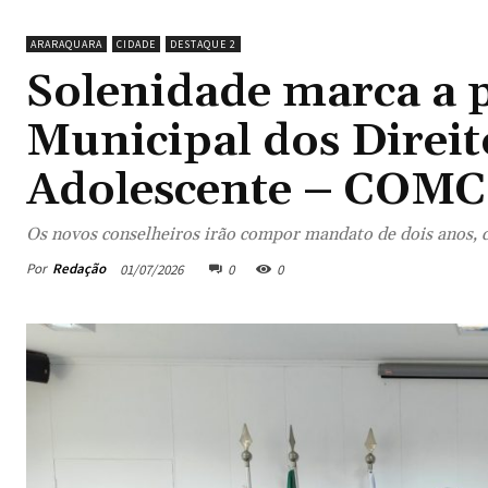
ARARAQUARA
CIDADE
DESTAQUE 2
Solenidade marca a 
Municipal dos Direit
Adolescente – COM
Os novos conselheiros irão compor mandato de dois anos,
Por
Redação
01/07/2026
0
0