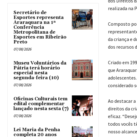
dos Direitos 
realizada na P
Secretário de
Esportes representa
Araraquara na 1ª
Composto por 
Conferência
representante
Metropolitana de
Esportes em Ribeirão
da criança e 
Preto
dos recursos 
07/08/2026
Criado em 199
Museu Voluntários da
Pátria terá horário
que Araraquar
especial nesta
adolescentes.
segunda-feira (10)
07/08/2026
considerado s
Oficinas Culturais tem
Ao destacar a
edital complementar
direitos da c
lançado nesta sexta (7)
07/08/2026
eficaz. “Desej
todos vocês t
Lei Maria da Penha
nosso alcanc
completa 20 anos