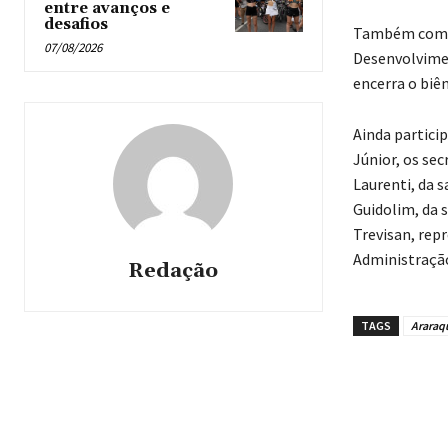
entre avanços e
desafios
Também compus
07/08/2026
Desenvolvimen
encerra o biê
Ainda partici
Júnior, os se
Laurenti, da 
Guidolim, da 
Trevisan, rep
Administraçã
Redação
TAGS
Araraq