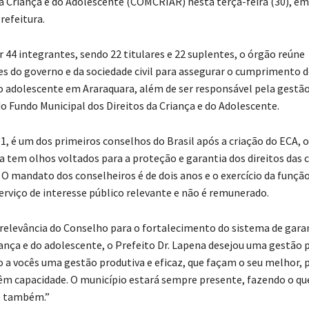
da Criança e do Adolescente (COMCRIAR) nesta terça-feira (30), e
refeitura.
44 integrantes, sendo 22 titulares e 22 suplentes, o órgão reúne
s do governo e da sociedade civil para assegurar o cumprimento d
do adolescente em Araraquara, além de ser responsável pela gestão
do Fundo Municipal dos Direitos da Criança e do Adolescente.
1, é um dos primeiros conselhos do Brasil após a criação do ECA, 
a tem olhos voltados para a proteção e garantia dos direitos das c
 O mandato dos conselheiros é de dois anos e o exercício da função
erviço de interesse público relevante e não é remunerado.
 relevância do Conselho para o fortalecimento do sistema de gara
riança e do adolescente, o Prefeito Dr. Lapena desejou uma gestão 
o a vocês uma gestão produtiva e eficaz, que façam o seu melhor, p
êm capacidade. O município estará sempre presente, fazendo o que
e também.”