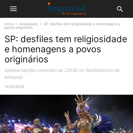
Início
Araraquara
SP: desfiles tem religiosidade e homenagens a
povos originários
SP: desfiles tem religiosidade
e homenagens a povos
originários
Apresentações começam às 22h30 no Sambódromo do
Anhembi
14/02/2026