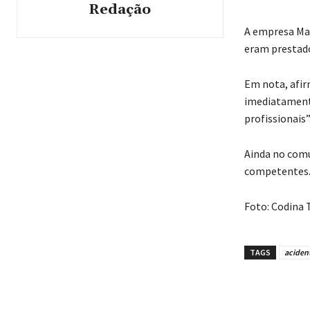
Redação
A empresa Maf
eram prestado
Em nota, afir
imediatamente
profissionais”
Ainda no comu
competentes. 
Foto: Codina 
TAGS
aciden