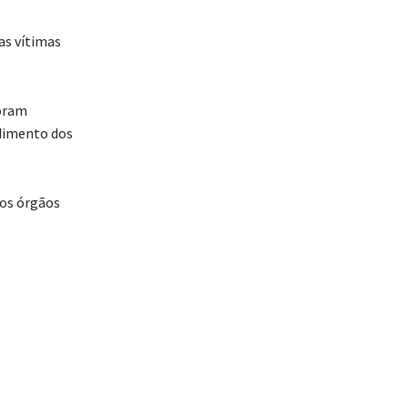
as vítimas
foram
dimento dos
 os órgãos