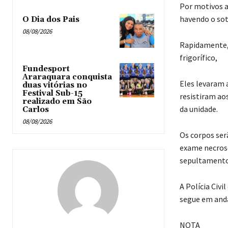
Por motivos 
havendo o sot
O Dia dos Pais
08/08/2026
Rapidamente, 
frigorífico,
Fundesport
Araraquara conquista
Eles levaram 
duas vitórias no
Festival Sub-15
resistiram ao
realizado em São
da unidade.
Carlos
08/08/2026
Os corpos ser
exame necrosc
sepultamento
A Polícia Civi
segue em an
NOTA