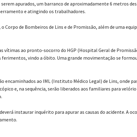
a serem apurados, um barranco de aproximadamente 6 metros de
erramento e atingindo os trabalhadores.
o Corpo de Bombeiros de Lins e de Promissão, além de uma equip
as vítimas ao pronto-socorro do HGP (Hospital Geral de Promissã
s ferimentos, vindo a óbito. Uma grande movimentação se formou
ão encaminhados ao IML (Instituto Médico Legal) de Lins, onde pa
ópico e, na sequência, serão liberados aos familiares para velório
.
l deverá instaurar inquérito para apurar as causas do acidente. A oc
damento.