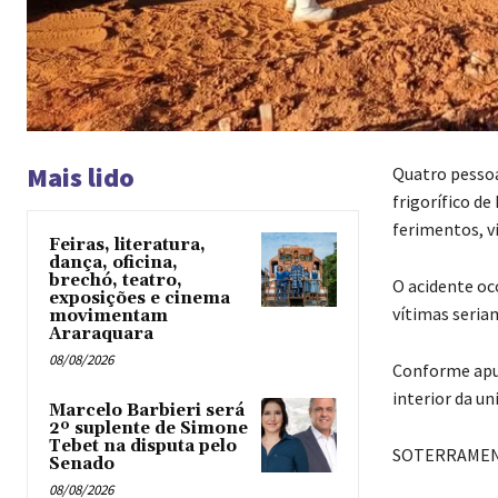
Mais lido
Quatro pessoa
frigorífico d
ferimentos, vi
Feiras, literatura,
dança, oficina,
brechó, teatro,
O acidente oc
exposições e cinema
vítimas seriam
movimentam
Araraquara
08/08/2026
Conforme apur
interior da un
Marcelo Barbieri será
2º suplente de Simone
Tebet na disputa pelo
SOTERRAME
Senado
08/08/2026