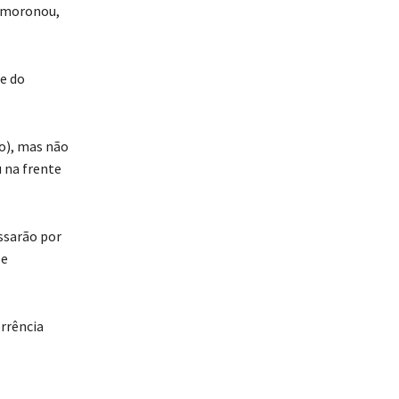
smoronou,
e do
o), mas não
 na frente
ssarão por
 e
orrência