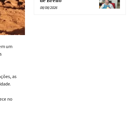
de Breno’
08/08/2026
 em um
s
ções, as
idade.
ece no