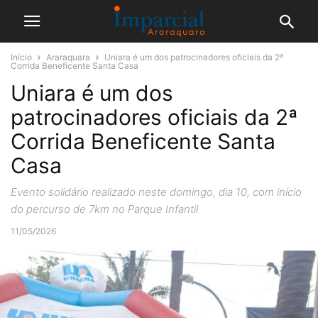
Início
Araraquara
Uniara é um dos patrocinadores oficiais da 2ª
Corrida Beneficente Santa Casa
Uniara é um dos
patrocinadores oficiais da 2ª
Corrida Beneficente Santa
Casa
Evento solidário realizado neste domingo, dia 10, com início
do percurso de 7km no Parque Infantil
11/05/2026