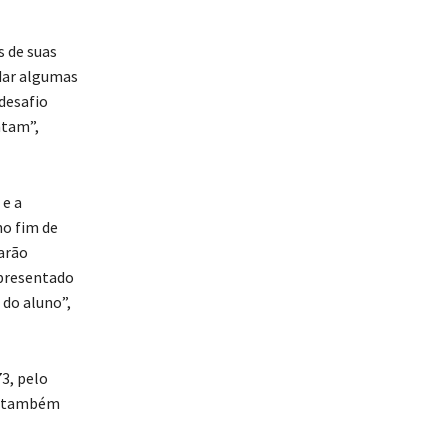
 de suas
dar algumas
desafio
ntam”,
 e a
no fim de
arão
epresentado
 do aluno”,
3, pelo
u também