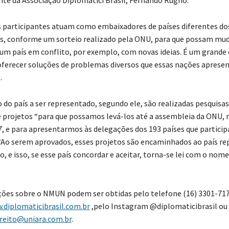
ente da Associação Diplomatici Brasil, Fernando Rugno.
participantes atuam como embaixadores de países diferentes dos
s, conforme um sorteio realizado pela ONU, para que possam mu
um país em conflito, por exemplo, com novas ideias. É um grande 
oferecer soluções de problemas diversos que essas nações aprese
.
 do país a ser representado, segundo ele, são realizadas pesquisas
 projetos “para que possamos levá-los até a assembleia da ONU, 
, e para apresentarmos às delegações dos 193 países que particip
Ao serem aprovados, esses projetos são encaminhados ao país r
, e isso, se esse país concordar e aceitar, torna-se lei com o nome
ões sobre o NMUN podem ser obtidas pelo telefone (16) 3301-717
.diplomaticibrasil.com.br
,pelo Instagram @diplomaticibrasil o
ireito@uniara.com.br
.