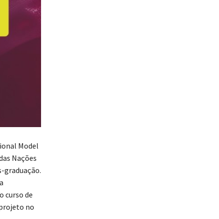
tional Model
 das Nações
s-graduação.
a
o curso de
projeto no