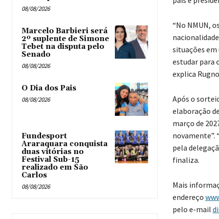
país e presid
08/08/2026
“No NMUN, os 
Marcelo Barbieri será
nacionalidade
2º suplente de Simone
Tebet na disputa pelo
situações em 
Senado
estudar para 
08/08/2026
explica Rugno
O Dia dos Pais
Após o sorteio
08/08/2026
elaboração de
março de 2027
novamente”. “
Fundesport
Araraquara conquista
pela delegação
duas vitórias no
Festival Sub-15
finaliza.
realizado em São
Carlos
Mais informaç
08/08/2026
endereço
www
pelo e-mail
d