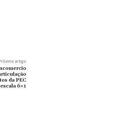
Próximo artigo
incomercio
articulação
tos da PEC
 escala 6×1