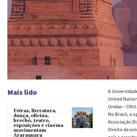
Mais lido
A Universidad
United Nation
Unidas – ONU.
Feiras, literatura,
No Brasil, a o
dança, oficina,
brechó, teatro,
Associação Di
exposições e cinema
Direito da un
movimentam
Araraquara