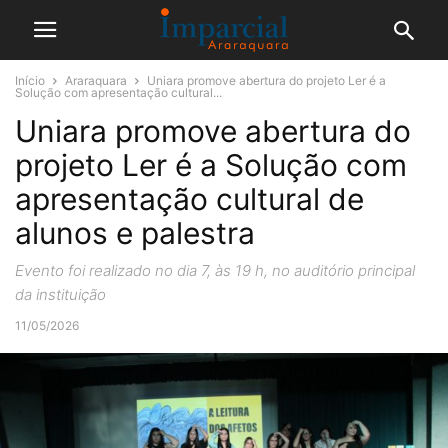
Início
Araraquara
Uniara promove abertura do projeto Ler é a
Solução com apresentação cultural...
Uniara promove abertura do
projeto Ler é a Solução com
apresentação cultural de
alunos e palestra
Evento foi realizado no dia 7, às 19 h, no auditório principal
da instituição
11/05/2026