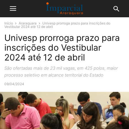
Início
Araraquara
Univesp prorroga prazo para inscrições do
Vestibular 2024 até 12 de abril
Univesp prorroga prazo para
inscrições do Vestibular
2024 até 12 de abril
São ofertadas mais de 23 mil vagas, em 425 polos, maior
processo seletivo em alcance territorial do Estado
09/04/2024