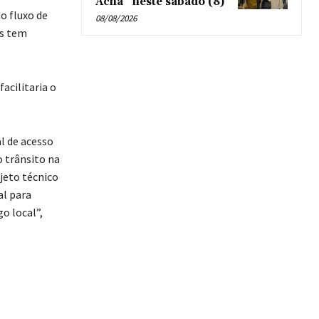
Acha” neste sábado (8)
 fluxo de
08/08/2026
os tem
acilitaria o
l de acesso
o trânsito na
jeto técnico
al para
o local”,