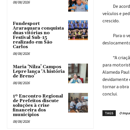
08/08/2026
De acordo co
veículos e ped
crescido.
Fundesport
Araraquara conquista
duas vitórias no
Para o veread
Festival Sub-15
realizado em São
deslocamento 
Carlos
08/08/2026
“A criação de
para motorista
Maria ‘Nilza’ Campos
Lepre lança ‘A história
Alameda Pauli
de Breno’
devidamente e
08/08/2026
tornar a obra 
conclui.
1º Encontro Regional
de Prefeitos discute
soluções à crise
financeira dos
TAGS
O Impar
municípios
08/08/2026