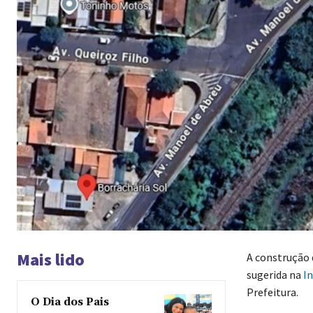
Mais lido
A construção d
sugerida na
In
Prefeitura.
O Dia dos Pais