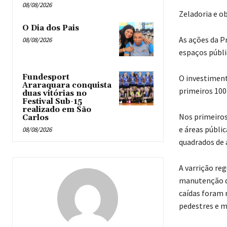
08/08/2026
Zeladoria e o
O Dia dos Pais
As ações da P
08/08/2026
espaços públi
Fundesport
O investimen
Araraquara conquista
primeiros 100 
duas vitórias no
Festival Sub-15
realizado em São
Nos primeiros
Carlos
e áreas públi
08/08/2026
quadrados de
A varrição reg
manutenção da
caídas foram 
pedestres e m