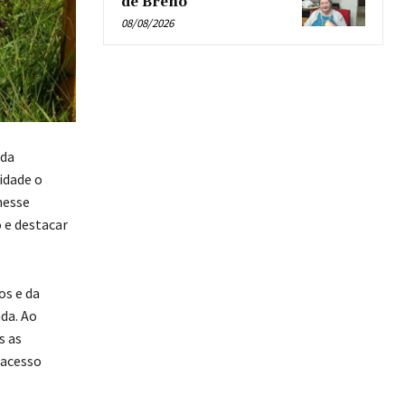
de Breno’
08/08/2026
 da
idade o
nesse
 e destacar
os e da
da. Ao
s as
 acesso