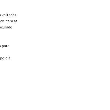
s voltadas
ade para as
ocurado
s para
poio à