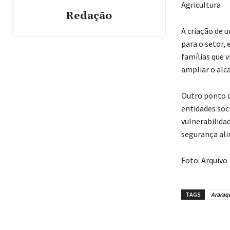
Agricultura
Redação
A criação de 
para o setor,
famílias que 
ampliar o alc
Outro ponto d
entidades soc
vulnerabilida
segurança ali
Foto: Arquivo
TAGS
Araraq