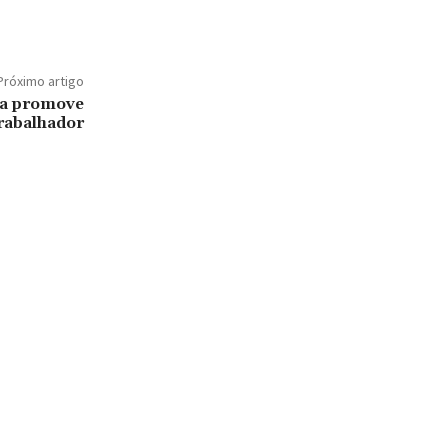
Próximo artigo
da promove
trabalhador