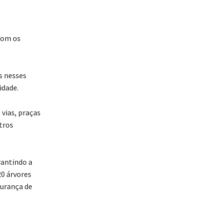
 com os
s nesses
idade.
vias, praças
tros
rantindo a
0 árvores
gurança de