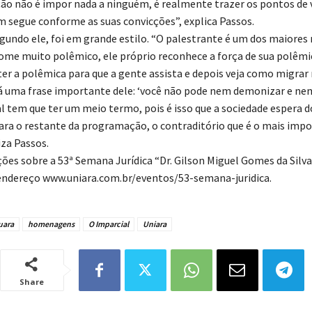
ão não é impor nada a ninguém, é realmente trazer os pontos de v
m segue conforme as suas convicções”, explica Passos.
egundo ele, foi em grande estilo. “O palestrante é um dos maiore
nome muito polêmico, ele próprio reconhece a força de sua polêmi
ter a polêmica para que a gente assista e depois veja como migrar
 uma frase importante dele: ‘você não pode nem demonizar e nem 
al tem que ter um meio termo, pois é isso que a sociedade espera d
ra o restante da programação, o contraditório que é o mais imp
iza Passos.
ões sobre a 53ª Semana Jurídica “Dr. Gilson Miguel Gomes da Silv
endereço www.uniara.com.br/eventos/53-semana-juridica.
uara
homenagens
O Imparcial
Uniara
Share