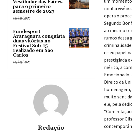
um momento d
Vestibular das Fatecs
para o primeiro
minha vivênci
semestre de 2027
opera o proce
06/08/2026
Segundo Bonfi
ao mesmo temp
Fundesport
Araraquara conquista
rumos dessa 
duas vitórias no
criminalidade 
Festival Sub-15
realizado em São
o seu papel na
Carlos
prestigiada e
06/08/2026
mérito, a com
Emocionado, o
Direito da Un
homenagem, “e
muito sentida
ele, pela ded
“Com relação 
professor Gil
contemporânea
Redação