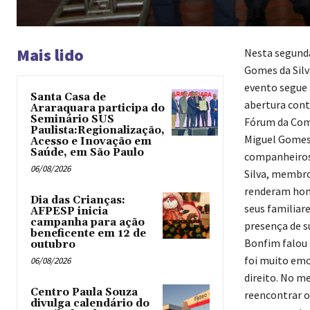
Mais lido
Nesta segunda-
Gomes da Silv
evento segue a
Santa Casa de
abertura cont
Araraquara participa do
Seminário SUS
Fórum da Coma
Paulista:Regionalização,
Miguel Gomes 
Acesso e Inovação em
Saúde, em São Paulo
companheiros 
06/08/2026
Silva, membro
renderam home
Dia das Crianças:
seus familiar
AFPESP inicia
campanha para ação
presença de s
beneficente em 12 de
Bonfim falou 
outubro
foi muito emo
06/08/2026
direito. No me
Centro Paula Souza
reencontrar o
divulga calendário do