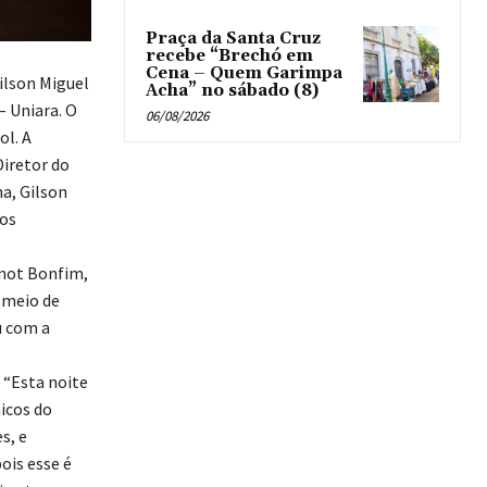
Praça da Santa Cruz
recebe “Brechó em
Cena – Quem Garimpa
Gilson Miguel
Acha” no sábado (8)
– Uniara. O
06/08/2026
ol. A
iretor do
a, Gilson
 os
enot Bonfim,
 meio de
u com a
 “Esta noite
icos do
s, e
ois esse é