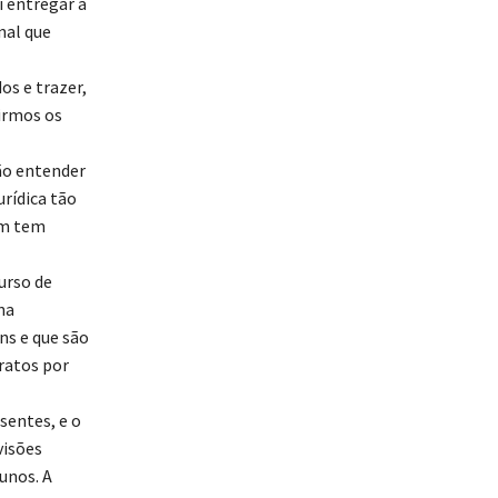
 entregar a
nal que
os e trazer,
irmos os
ção entender
urídica tão
em tem
urso de
na
s e que são
ratos por
sentes, e o
visões
unos. A