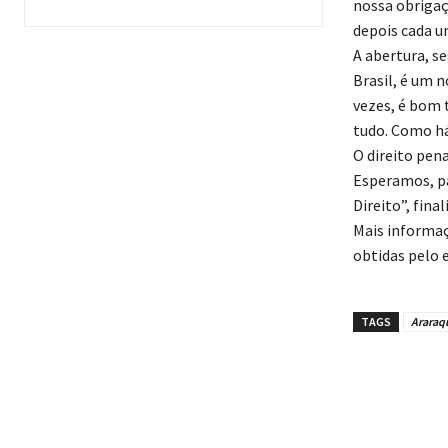
nossa obrigaç
depois cada u
A abertura, s
Brasil, é um 
vezes, é bom 
tudo. Como há
O direito pen
Esperamos, pa
Direito”, final
Mais informaç
obtidas pelo 
TAGS
Araraq