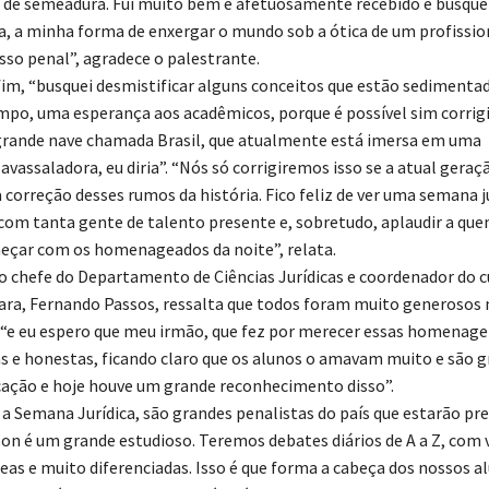
e semeadura. Fui muito bem e afetuosamente recebido e busquei
a, a minha forma de enxergar o mundo sob a ótica de um profissio
sso penal”, agradece o palestrante.
m, “busquei desmistificar alguns conceitos que estão sedimentad
o, uma esperança aos acadêmicos, porque é possível sim corrig
grande nave chamada Brasil, que atualmente está imersa em uma
avassaladora, eu diria”. “Nós só corrigiremos isso se a atual gera
 correção desses rumos da história. Fico feliz de ver uma semana j
 com tanta gente de talento presente e, sobretudo, aplaudir a qu
eçar com os homenageados da noite”, relata.
 chefe do Departamento de Ciências Jurídicas e coordenador do c
iara, Fernando Passos, ressalta que todos foram muito generosos 
 eu espero que meu irmão, que fez por merecer essas homenagen
s e honestas, ficando claro que os alunos o amavam muito e são g
icação e hoje houve um grande reconhecimento disso”.
a Semana Jurídica, são grandes penalistas do país que estarão pre
son é um grande estudioso. Teremos debates diários de A a Z, com 
s e muito diferenciadas. Isso é que forma a cabeça dos nossos al