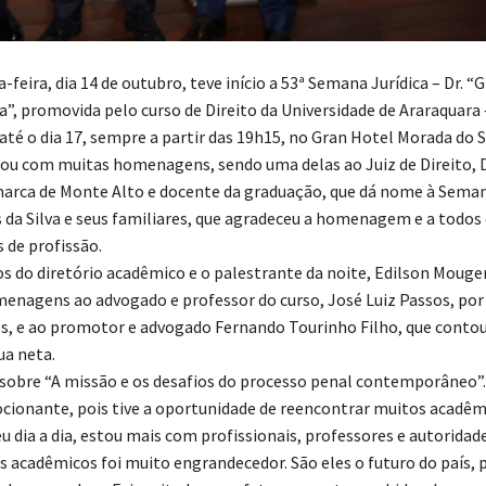
feira, dia 14 de outubro, teve início a 53ª Semana Jurídica – Dr. “
a”, promovida pelo curso de Direito da Universidade de Araraquara 
té o dia 17, sempre a partir das 19h15, no Gran Hotel Morada do S
ou com muitas homenagens, sendo uma delas ao Juiz de Direito, D
rca de Monte Alto e docente da graduação, que dá nome à Seman
da Silva e seus familiares, que agradeceu a homenagem e a todos
de profissão.
s do diretório acadêmico e o palestrante da noite, Edilson Moug
nagens ao advogado e professor do curso, José Luiz Passos, por
es, e ao promotor e advogado Fernando Tourinho Filho, que conto
ua neta.
sobre “A missão e os desafios do processo penal contemporâneo”.
cionante, pois tive a oportunidade de reencontrar muitos acadêm
u dia a dia, estou mais com profissionais, professores e autoridade
s acadêmicos foi muito engrandecedor. São eles o futuro do país, p