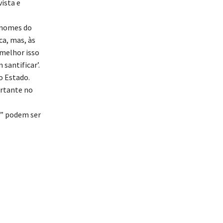
ista e
s nomes do
ca, mas, às
 melhor isso
santificar’.
o Estado.
ortante no
a” podem ser