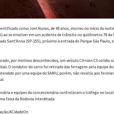
tificado como Joel Nunes, de 49 anos, morreu no início da noite
25) ao se envolver em um acidente de trânsito no quilômetro 76 da
do Sant’Anna (SP-255), próximo à entrada do Parque São Paulo, 
rado, por motivos desconhecidos, um veículo Citroën C3 colidiu na
aú. O condutor do carro foi retirado das ferragens pela equipe do
tendido por uma equipe do SAMU, porém, não resistiu aos ferime
al.
oviária e equipes da concessionária controlaram o tráfego no local
ma faixa da Rodovia interditada.
ração/ACidadeOn