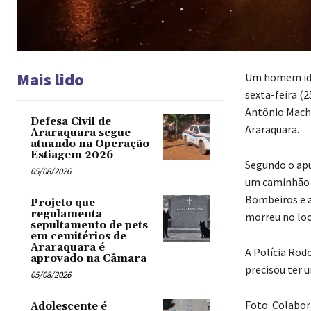
Mais lido
Um homem iden
sexta-feira (
Antônio Macha
Defesa Civil de
Araraquara.
Araraquara segue
atuando na Operação
Estiagem 2026
Segundo o apu
05/08/2026
um caminhão b
Bombeiros e a
Projeto que
regulamenta
morreu no loc
sepultamento de pets
em cemitérios de
Araraquara é
A Polícia Rod
aprovado na Câmara
precisou ter u
05/08/2026
Foto: Colabo
Adolescente é