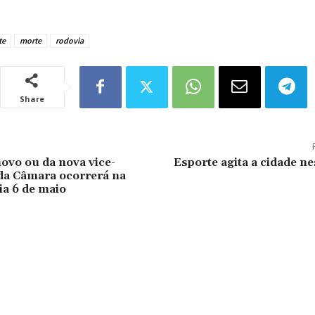
te
morte
rodovia
Share
novo ou da nova vice-
Esporte agita a cidade nes
da Câmara ocorrerá na
ia 6 de maio