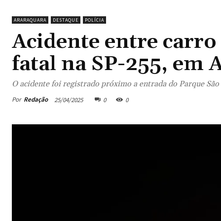
ARARAQUARA
DESTAQUE
POLÍCIA
Acidente entre carro
fatal na SP-255, em 
O acidente foi registrado próximo a entrada do Parque São
Por
Redação
25/04/2025
0
0