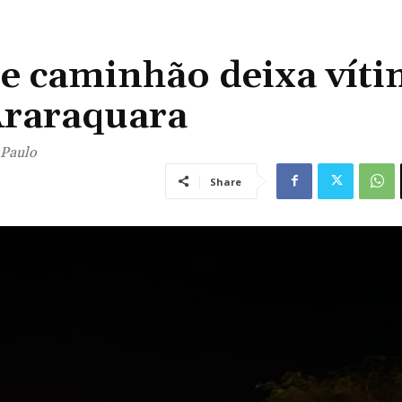
 e caminhão deixa vít
Araraquara
 Paulo
Share