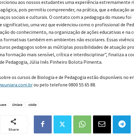
porcionou aos nossos estudantes uma experiência extremamente ri
gógica, pois permitiu compreender, na prática, que a educação 
paços sociais e culturais. O contato com a pedagoga do museu foi
 significativo, uma vez que evidenciou como o profissional de Pe
ação do conhecimento, na organização de ações educativas e na 
as formativas também em ambientes não escolares. Essas vivênc
uturos pedagogos sobre as múltiplas possibilidades de atuação pro
 formação mais sensível, crítica e interdisciplinar”, finaliza a c
de Pedagogia, Júlia Inês Pinheiro Bolota Pimenta.
obre os cursos de Biologia e de Pedagogia estão disponíveis no e
w.uniara.com.br
ou pelo telefone 0800 55 65 88.
uara
Uniara
visita
Share