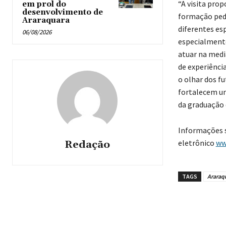
“A visita pro
em prol do
desenvolvimento de
formação peda
Araraquara
diferentes es
06/08/2026
especialmente
atuar na medi
de experiênci
o olhar dos f
fortalecem uma
da graduação 
Informações s
eletrônico
ww
Redação
TAGS
Araraq