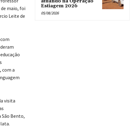
Professor
atuando na Operação
Estiagem 2026
 de maio, foi
05/08/2026
cio Leite de
s com
enderam
 educação
s
, com a
linguagem
a visita
as
ra São Bento,
lata.