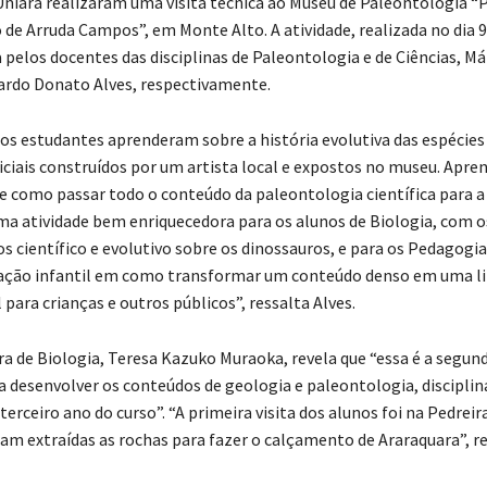
Uniara realizaram uma visita técnica ao Museu de Paleontologia “
de Arruda Campos”, em Monte Alto. A atividade, realizada no dia 9
elos docentes das disciplinas de Paleontologia e de Ciências, Már
uardo Donato Alves, respectivamente.
, os estudantes aprenderam sobre a história evolutiva das espécie
iciais construídos por um artista local e expostos no museu. Apr
como passar todo o conteúdo da paleontologia científica para a
 uma atividade bem enriquecedora para os alunos de Biologia, com o
 científico e evolutivo sobre os dinossauros, e para os Pedagogia
cação infantil em como transformar um conteúdo denso em uma 
 para crianças e outros públicos”, ressalta Alves.
a de Biologia, Teresa Kazuko Muraoka, revela que “essa é a segund
a desenvolver os conteúdos de geologia e paleontologia, disciplin
terceiro ano do curso”. “A primeira visita dos alunos foi na Pedrei
ram extraídas as rochas para fazer o calçamento de Araraquara”, re