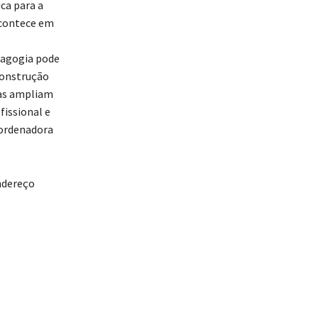
ca para a
acontece em
dagogia pode
construção
ias ampliam
fissional e
oordenadora
ndereço