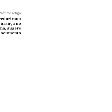
Próximo artigo
reduziriam
gurança no
na, sugere
documento