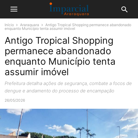
Início
Araraquara
Antigo Tropical Shopping permanece abandonado
enquanto Município tenta assumir imóvel
Antigo Tropical Shopping
permanece abandonado
enquanto Município tenta
assumir imóvel
Prefeitura detalha ações de segurança, combate a focos de
dengue e andamento do processo de encampação
26/05/2026