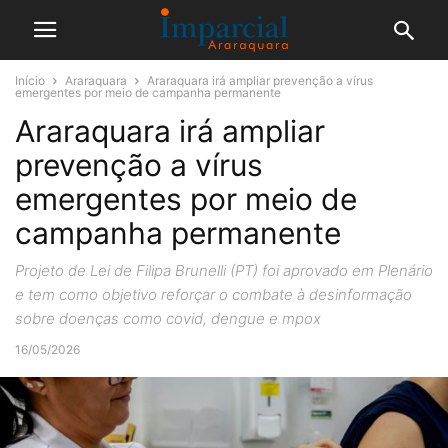
Início
Araraquara
Araraquara irá ampliar prevenção a vírus
emergentes por meio de campanha permanente
Araraquara irá ampliar
prevenção a vírus
emergentes por meio de
campanha permanente
Projeto de Lei de Filipa Brunelli (PT) foi aprovado em Plenário
e tem como objetivo reforçar o combate à desinformação
sobre doenças como covid, dengue e mpox
16/05/2026