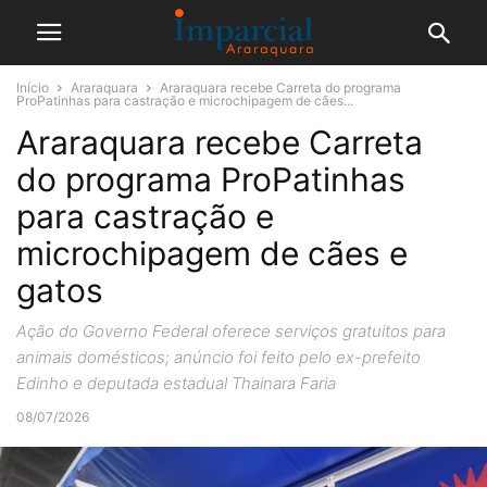
Início
Araraquara
Araraquara recebe Carreta do programa
ProPatinhas para castração e microchipagem de cães...
Araraquara recebe Carreta
do programa ProPatinhas
para castração e
microchipagem de cães e
gatos
Ação do Governo Federal oferece serviços gratuitos para
animais domésticos; anúncio foi feito pelo ex-prefeito
Edinho e deputada estadual Thainara Faria
08/07/2026