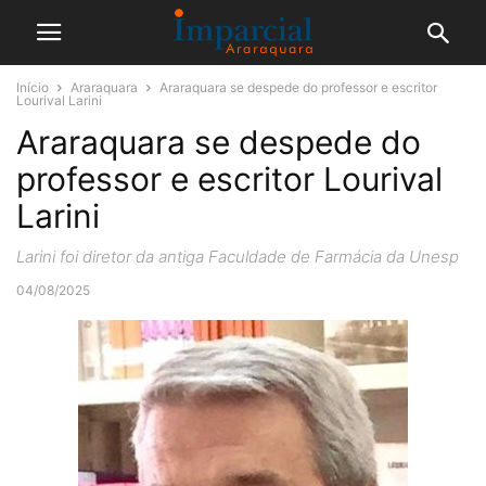
Início
Araraquara
Araraquara se despede do professor e escritor
Lourival Larini
Araraquara se despede do
professor e escritor Lourival
Larini
Larini foi diretor da antiga Faculdade de Farmácia da Unesp
04/08/2025