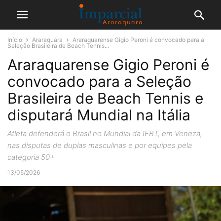
Início
Araraquara
Araraquarense Gigio Peroni é convocado para a
Seleção Brasileira de Beach Tennis...
Araraquarense Gigio Peroni é
convocado para a Seleção
Brasileira de Beach Tennis e
disputará Mundial na Itália
Atleta defenderá o Brasil no Mundial da IFBT, em Veneza,
nas disputas de duplas masculinas e por equipes pela
categoria 50+
13/05/2026