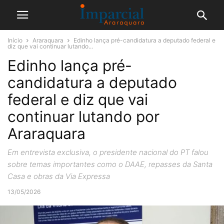
Início
Araraquara
Edinho lança pré-candidatura a deputado federal e
diz que vai continuar lutando...
Edinho lança pré-
candidatura a deputado
federal e diz que vai
continuar lutando por
Araraquara
Em entrevista exclusiva, o presidente nacional do PT falou
sobre temas importantes como o DAAE, repasses da Santa
Casa e obras da Via Expressa
13/05/2026