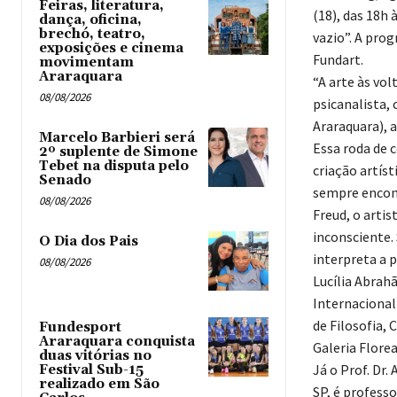
Feiras, literatura,
(18), das 18h
dança, oficina,
brechó, teatro,
vazio”. A pro
exposições e cinema
Fundart.
movimentam
Araraquara
“A arte às vol
08/08/2026
psicanalista,
Araraquara), 
Marcelo Barbieri será
Essa roda de 
2º suplente de Simone
Tebet na disputa pelo
criação artíst
Senado
sempre encont
08/08/2026
Freud, o arti
inconsciente.
O Dia dos Pais
interpreta a 
08/08/2026
Lucília Abrah
Internacional
de Filosofia, 
Fundesport
Araraquara conquista
Galeria Flore
duas vitórias no
Já o Prof. Dr
Festival Sub-15
realizado em São
SP, é profess