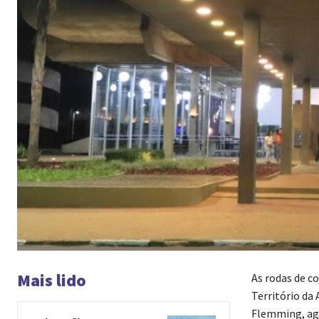
Mais lido
As rodas de c
Território da 
Flemming, agor