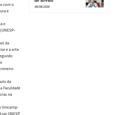
de Breno’
as com o
08/08/2026
ura e
ca e
a (UNESP–
pel da
ise e a arte
segundo
 o
primeiro
ulo da
la Faculdade
obras na
na Unicamp-
Letras UNESP