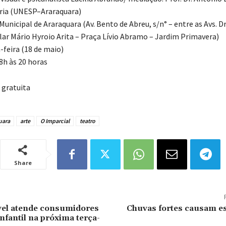
ria (UNESP–Araraquara)
Municipal de Araraquara (Av. Bento de Abreu, s/n° – entre as Avs. D
ular Mário Hyroio Arita – Praça Lívio Abramo – Jardim Primavera)
-feira (18 de maio)
8h às 20 horas
gratuita
uara
arte
O Imparcial
teatro
Share
el atende consumidores
Chuvas fortes causam e
nfantil na próxima terça-