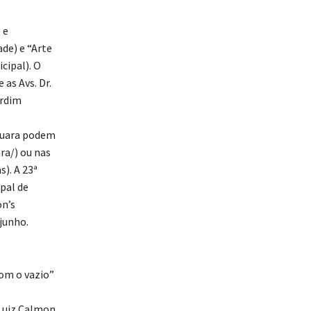
 e
ade) e “Arte
cipal). O
 as Avs. Dr.
ardim
aquara podem
ra/) ou nas
). A 23ª
pal de
on’s
junho.
com o vazio”
 Luiz Calmon