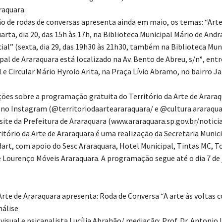
raquara.
 de rodas de conversas apresenta ainda em maio, os temas: “Arte
rta, dia 20, das 15h às 17h, na Biblioteca Municipal Mário de Andr
ial” (sexta, dia 29, das 19h30 às 21h30, também na Biblioteca Muni
al de Araraquara está localizado na Av. Bento de Abreu, s/n°, entre
 e Circular Mário Hyroio Arita, na Praça Lívio Abramo, no bairro J
ões sobre a programação gratuita do Território da Arte de Arar
s no Instagram (@territoriodaarteararaquara/ e @cultura.araraqua
site da Prefeitura de Araraquara (www.araraquara.sp.gov.br/noticias
itório da Arte de Araraquara é uma realização da Secretaria Munici
dart, com apoio do Sesc Araraquara, Hotel Municipal, Tintas MC, T
 Lourenço Móveis Araraquara. A programação segue até o dia 7 de 
 Arte de Araraquara apresenta: Roda de Conversa “A arte às voltas 
nálise
visual e psicanalista Lucília Abrahão/ mediação: Prof. Dr. Antonio