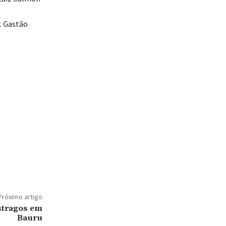
r. Gastão
Próximo artigo
stragos em
Bauru