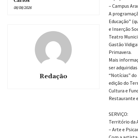
Carlos
– Campus Ara
08/08/2026
A programação
Educação” (qua
e Inserção Soc
Teatro Municip
Gastão Vidigal
Primavera.
Mais informaç
ser adquirida
“Notícias” do 
Redação
edição do Terr
Cultura e Fun
Restaurante e
SERVIÇO:
Território da
– Arte e Psica
Com a artista 