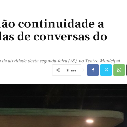
 dão continuidade a
as de conversas do
a da atividade desta segunda-feira (18), no Teatro Municipal
Share