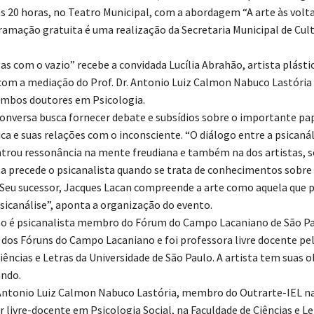
 às 20 horas, no Teatro Municipal, com a abordagem “A arte às volt
gramação gratuita é uma realização da Secretaria Municipal de Cult
tas com o vazio” recebe a convidada Lucília Abrahão, artista plásti
 com a mediação do Prof. Dr. Antonio Luiz Calmon Nabuco Lastóri
ambos doutores em Psicologia.
conversa busca fornecer debate e subsídios sobre o importante pa
ica e suas relações com o inconsciente. “O diálogo entre a psicanál
rou ressonância na mente freudiana e também na dos artistas, 
sta precede o psicanalista quando se trata de conhecimentos sobre
 Seu sucessor, Jacques Lacan compreende a arte como aquela que 
psicanálise”, aponta a organização do evento.
ão é psicanalista membro do Fórum do Campo Lacaniano de São Pa
 dos Fóruns do Campo Lacaniano e foi professora livre docente pe
Ciências e Letras da Universidade de São Paulo. A artista tem suas 
ando.
. Antonio Luiz Calmon Nabuco Lastória, membro do Outrarte-IEL 
or livre-docente em Psicologia Social, na Faculdade de Ciências e 