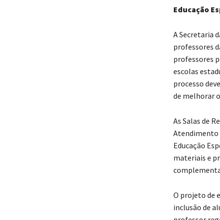
Educação Es
A Secretaria 
professores d
professores p
escolas estad
processo deve
de melhorar o
As Salas de R
Atendimento E
Educação Espec
materiais e p
complementar 
O projeto de 
inclusão de a
professor reg