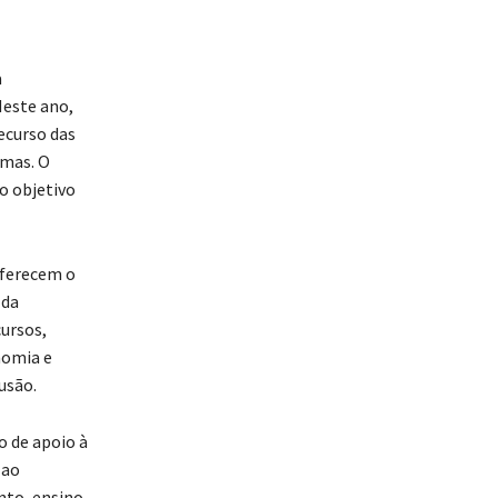
a
Neste ano,
ecurso das
rmas. O
o objetivo
oferecem o
 da
cursos,
nomia e
usão.
o de apoio à
 ao
nto, ensino