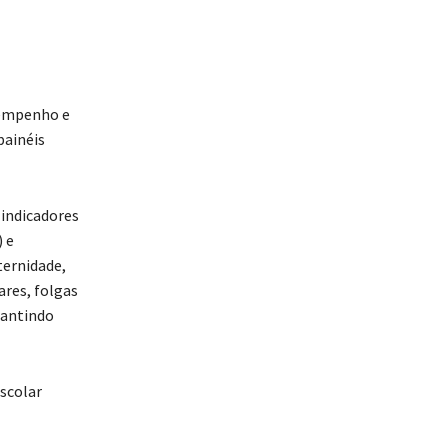
sempenho e
painéis
 indicadores
 e
ternidade,
res, folgas
rantindo
escolar