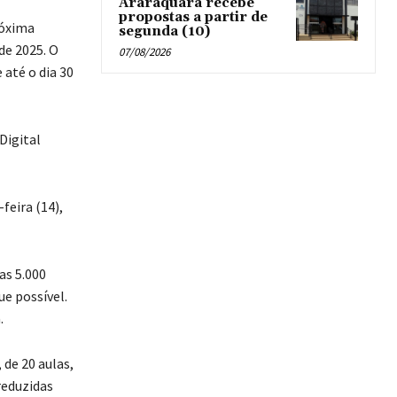
Araraquara recebe
propostas a partir de
róxima
segunda (10)
de 2025. O
07/08/2026
 até o dia 30
Digital
feira (14),
as 5.000
e possível.
.
de 20 aulas,
reduzidas