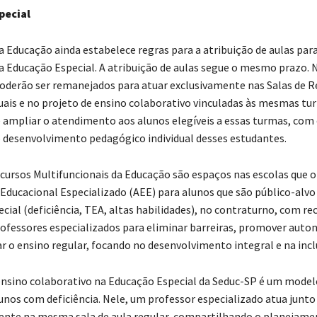
pecial
da Educação ainda estabelece regras para a atribuição de aulas par
a Educação Especial. A atribuição de aulas segue o mesmo prazo. 
oderão ser remanejados para atuar exclusivamente nas Salas de R
uais e no projeto de ensino colaborativo vinculadas às mesmas tu
 ampliar o atendimento aos alunos elegíveis a essas turmas, com 
 desenvolvimento pedagógico individual desses estudantes.
ecursos Multifuncionais da Educação são espaços nas escolas que 
ducacional Especializado (AEE) para alunos que são público-alvo
ial (deficiência, TEA, altas habilidades), no contraturno, com re
rofessores especializados para eliminar barreiras, promover auto
o ensino regular, focando no desenvolvimento integral e na incl
ensino colaborativo na Educação Especial da Seduc-SP é um model
lunos com deficiência. Nele, um professor especializado atua junto
ente na mesma sala de aula regular, compartilhando o planejame