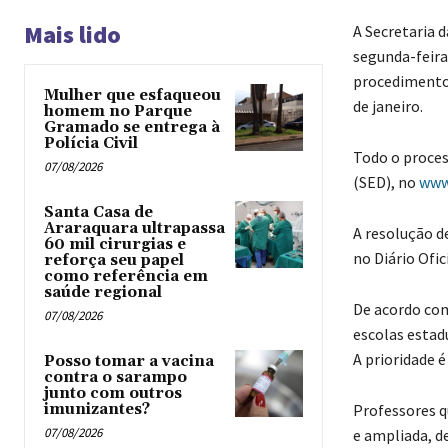
Mais lido
A Secretaria d
segunda-feira 
procedimento 
Mulher que esfaqueou
de janeiro.
homem no Parque
Gramado se entrega à
Polícia Civil
Todo o process
07/08/2026
(SED), no
www.
Santa Casa de
Araraquara ultrapassa
A resolução de
60 mil cirurgias e
no Diário Ofic
reforça seu papel
como referência em
saúde regional
De acordo com
07/08/2026
escolas estad
A prioridade é
Posso tomar a vacina
contra o sarampo
junto com outros
imunizantes?
Professores q
07/08/2026
e ampliada, de