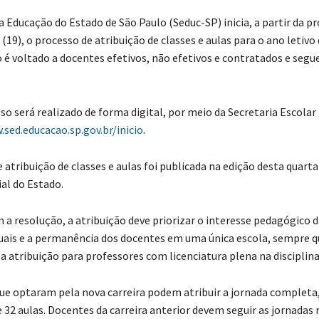
a Educação do Estado de São Paulo (Seduc-SP) inicia, a partir da p
(19), o processo de atribuição de classes e aulas para o ano letivo 
é voltado a docentes efetivos, não efetivos e contratados e segue
o será realizado de forma digital, por meio da Secretaria Escolar 
sed.educacao.sp.gov.br/inicio
.
 atribuição de classes e aulas foi publicada na edição desta quarta-
ial do Estado.
 a resolução, a atribuição deve priorizar o interesse pedagógico d
uais e a permanência dos docentes em uma única escola, sempre qu
 a atribuição para professores com licenciatura plena na disciplina
ue optaram pela nova carreira podem atribuir a jornada completa, 
 32 aulas. Docentes da carreira anterior devem seguir as jornadas 