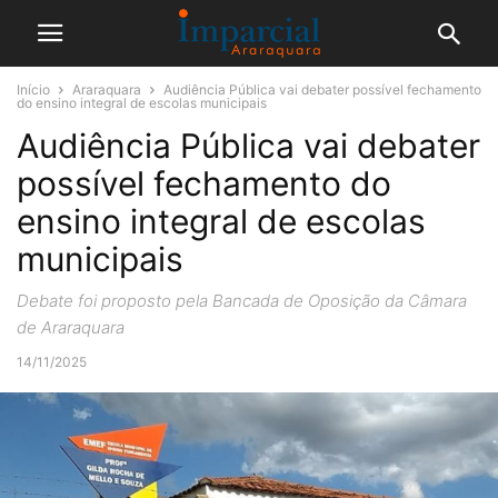
Início
Araraquara
Audiência Pública vai debater possível fechamento
do ensino integral de escolas municipais
Audiência Pública vai debater
possível fechamento do
ensino integral de escolas
municipais
Debate foi proposto pela Bancada de Oposição da Câmara
de Araraquara
14/11/2025