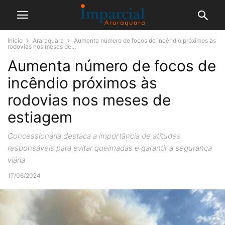
Início
Araraquara
Aumenta número de focos de incêndio próximos às
rodovias nos meses de...
Aumenta número de focos de
incêndio próximos às
rodovias nos meses de
estiagem
Concessionária destaca a importância de atitudes
responsáveis para evitar queimadas e garantir a segurança
viária
17/06/2024