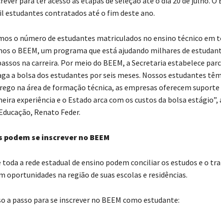
ever para ter acesso às etapas de seleção até o dia 20 de julho. 
il estudantes contratados até o fim deste ano.
os o número de estudantes matriculados no ensino técnico em t
mos o BEEM, um programa que está ajudando milhares de estudan
passos na carreira. Por meio do BEEM, a Secretaria estabelece par
ga a bolsa dos estudantes por seis meses. Nossos estudantes têm
ego na área de formação técnica, as empresas oferecem suporte 
eira experiência e o Estado arca com os custos da bolsa estágio”,
 Educação, Renato Feder.
 podem se inscrever no BEEM
 toda a rede estadual de ensino podem conciliar os estudos e o t
m oportunidades na região de suas escolas e residências.
so a passo para se inscrever no BEEM como estudante: