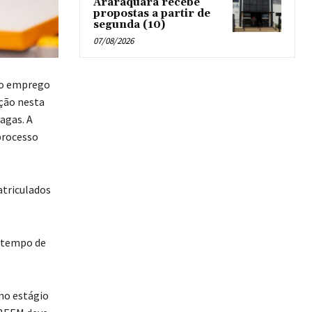
Araraquara recebe
propostas a partir de
segunda (10)
07/08/2026
iro emprego
eção nesta
agas. A
processo
atriculados
o tempo de
no estágio