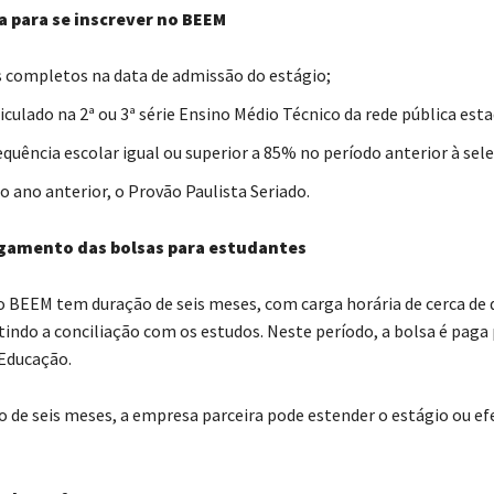
a para se inscrever no BEEM
s completos na data de admissão do estágio;
culado na 2ª ou 3ª série Ensino Médio Técnico da rede pública esta
equência escolar igual ou superior a 85% no período anterior à sel
no ano anterior, o Provão Paulista Seriado.
gamento das bolsas para estudantes
o BEEM tem duração de seis meses, com carga horária de cerca de 
tindo a conciliação com os estudos. Neste período, a bolsa é paga
 Educação.
o de seis meses, a empresa parceira pode estender o estágio ou efe