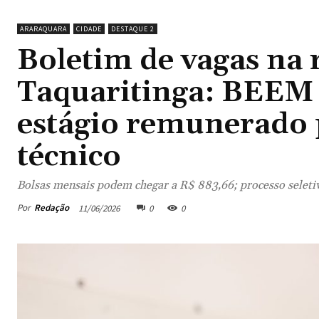
ARARAQUARA
CIDADE
DESTAQUE 2
Boletim de vagas na 
Taquaritinga: BEEM 
estágio remunerado 
técnico
Bolsas mensais podem chegar a R$ 883,66; processo seletiv
Por
Redação
11/06/2026
0
0