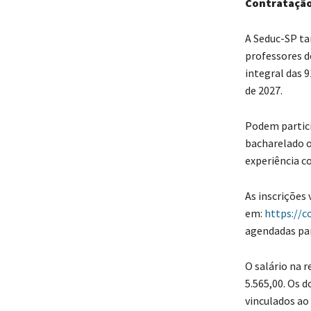
Contratação
A Seduc-SP ta
professores d
integral das 9
de 2027.
Podem partici
bacharelado o
experiência c
As inscrições 
em:
https://c
agendadas par
O salário na r
5.565,00. Os 
vinculados ao 