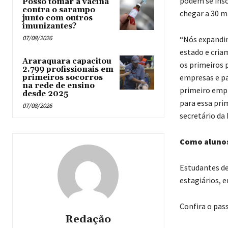
podem se inscr
Posso tomar a vacina
contra o sarampo
chegar a 30 m
junto com outros
imunizantes?
07/08/2026
“Nós expandim
estado e cria
Araraquara capacitou
os primeiros 
2.799 profissionais em
empresas e pa
primeiros socorros
na rede de ensino
primeiro empr
desde 2025
para essa prim
07/08/2026
secretário da
Como alunos
Estudantes de
estagiários, e
Confira o pas
Redação