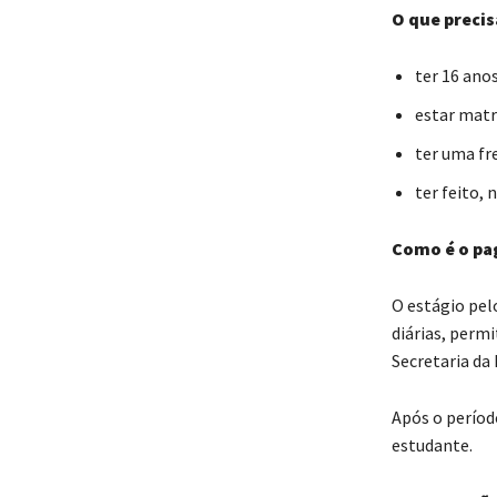
O que precis
ter 16 ano
estar matri
ter uma fr
ter feito, 
Como é o pa
O estágio pel
diárias, permi
Secretaria da
Após o períod
estudante.