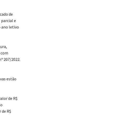
cado de
parcial e
 ano letivo
ura,
s com
nº 207/2022.
ivas estão
alor de R$
ão
r de R$