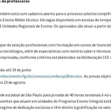
 de professores
mbém está com cadastro aberto para o processo seletivo simplifi
o Ensino Médio técnico. Há vagas disponíveis em escolas de tempo 
1 Unidades Regionais de Ensino. Os aprovados vão atuar a partir do
par da seleção profissionais com formação em cursos de licenciat
u tecnólogos, além de especialistas com notório saber e técnico
omprovada, conforme critérios estabelecidos na Deliberação CEE 
vão até 19 de junho
onhecimento.fgv.br/concursos/seducsp26tecnico
. As provas objet
a 23 de agosto.
ede estadual de São Paulo para jornada de 40 horas semanais é no v
docentes que atuam em unidades do Programa Ensino Integral est
regime de dedicação exclusiva e têm direito à gratificação no valo