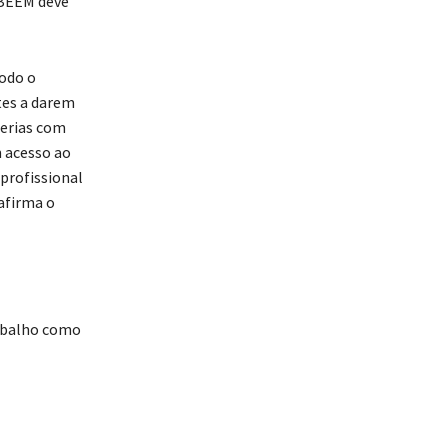
O BEEM deve
odo o
tes a darem
cerias com
 acesso ao
profissional
 afirma o
rabalho como