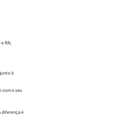
 e RA;
junto à
o com o seu
 diferença é