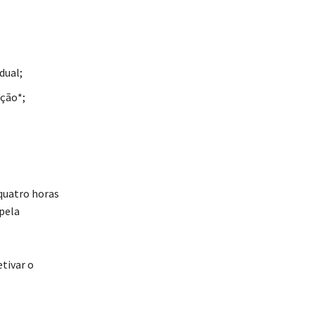
dual;
eção*;
quatro horas
 pela
tivar o