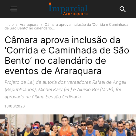
Início
Araraquara
Câmara aprova inclusão da ‘Corrida e Caminhada
de São Bento’ no calendário...
Câmara aprova inclusão da
‘Corrida e Caminhada de São
Bento’ no calendário de
eventos de Araraquara
Projeto de Lei, de autoria dos vereadores Rafael de Angeli
(Republicanos), Michel Kary (PL) e Aluisio Boi (MDB), foi
aprovado na última Sessão Ordinária
13/06/2026