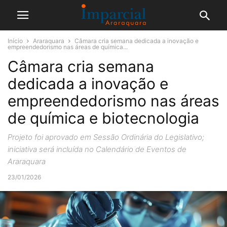
Início
Araraquara
Câmara cria semana dedicada a inovação e
empreendedorismo nas áreas de química...
Câmara cria semana
dedicada a inovação e
empreendedorismo nas áreas
de química e biotecnologia
Projeto foi aprovado em Sessão Ordinária do Legislativo;
iniciativa será incluída no Calendário de Eventos de
Araraquara
23/01/2026