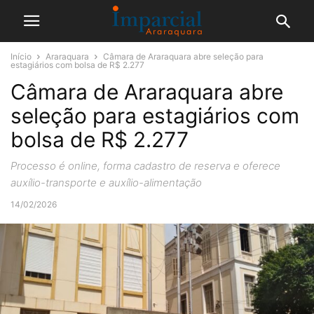
Início
Araraquara
Câmara de Araraquara abre seleção para
estagiários com bolsa de R$ 2.277
Câmara de Araraquara abre
seleção para estagiários com
bolsa de R$ 2.277
Processo é online, forma cadastro de reserva e oferece
auxílio-transporte e auxílio-alimentação
14/02/2026