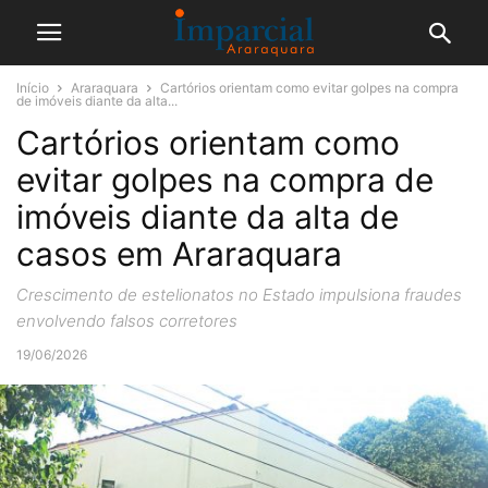
Início
Araraquara
Cartórios orientam como evitar golpes na compra
de imóveis diante da alta...
Cartórios orientam como
evitar golpes na compra de
imóveis diante da alta de
casos em Araraquara
Crescimento de estelionatos no Estado impulsiona fraudes
envolvendo falsos corretores
19/06/2026