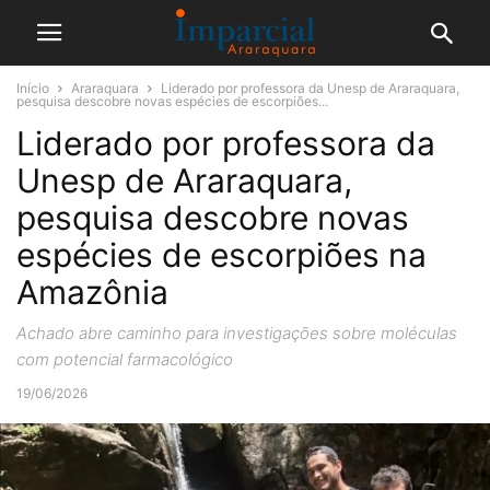
Início
Araraquara
Liderado por professora da Unesp de Araraquara,
pesquisa descobre novas espécies de escorpiões...
Liderado por professora da
Unesp de Araraquara,
pesquisa descobre novas
espécies de escorpiões na
Amazônia
Achado abre caminho para investigações sobre moléculas
com potencial farmacológico
19/06/2026